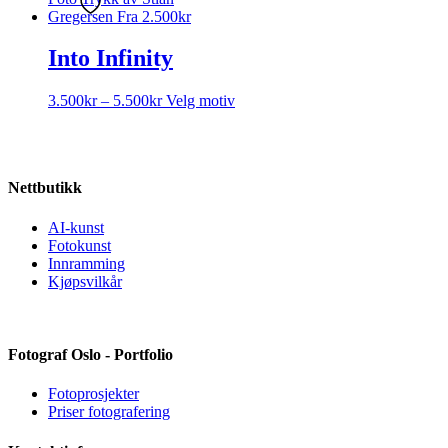
Alternativene
v
kan
p
velges
p
Into Infinity
på
produktsiden
Prisområde:
Dette
3.500
kr
–
5.500
kr
Velg motiv
3.500kr
produktet
til
har
5.500kr
flere
varianter.
Nettbutikk
Alternativene
kan
velges
AI-kunst
på
Fotokunst
produktsiden
Innramming
Kjøpsvilkår
Fotograf Oslo - Portfolio
Fotoprosjekter
Priser fotografering