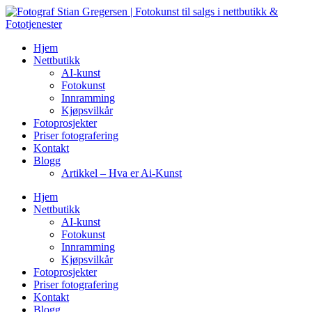
Skip
to
content
Hjem
Nettbutikk
AI-kunst
Fotokunst
Innramming
Kjøpsvilkår
Fotoprosjekter
Priser fotografering
Kontakt
Blogg
Artikkel – Hva er Ai-Kunst
Hjem
Nettbutikk
AI-kunst
Fotokunst
Innramming
Kjøpsvilkår
Fotoprosjekter
Priser fotografering
Kontakt
Blogg