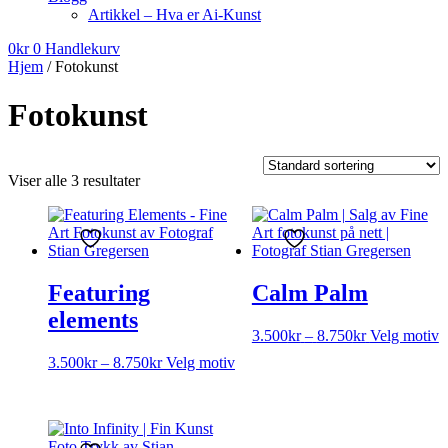
Artikkel – Hva er Ai-Kunst
0
kr
0
Handlekurv
Hjem
/ Fotokunst
Fotokunst
Viser alle 3 resultater
Featuring
Calm Palm
elements
Prisområde:
D
3.500
kr
–
8.750
kr
Velg motiv
3.500kr
p
Prisområde:
Dette
3.500
kr
–
8.750
kr
Velg motiv
til
h
3.500kr
produktet
8.750kr
f
til
har
v
8.750kr
flere
A
varianter.
k