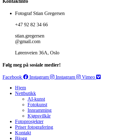
Kontaktinfo
Fotograf Stian Gregersen
+47 92 82 34 66
stian.gregersen
@gmail.com
Lørenveien 36A, Oslo
Følg meg på sosiale medier!
Facebook
Instagram
Instagram
Vimeo
Hjem
Nettbutikk
AI-kunst
Fotokunst
Innramming
Kjøpsvilkår
Fotoprosjekter
Priser fotografering
Kontakt
Blogg