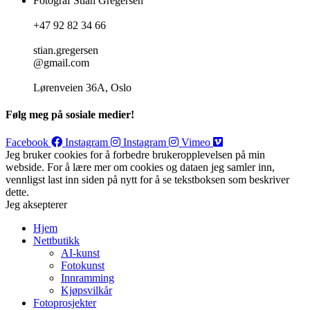
Fotograf Stian Gregersen
+47 92 82 34 66
stian.gregersen
@gmail.com
Lørenveien 36A, Oslo
Følg meg på sosiale medier!
Facebook
Instagram
Instagram
Vimeo
Jeg bruker cookies for å forbedre brukeropplevelsen på min
webside. For å lære mer om cookies og dataen jeg samler inn,
vennligst last inn siden på nytt for å se tekstboksen som beskriver
dette.
Jeg aksepterer
Hjem
Nettbutikk
AI-kunst
Fotokunst
Innramming
Kjøpsvilkår
Fotoprosjekter