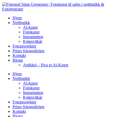
Skip
to
content
Hjem
Nettbutikk
AI-kunst
Fotokunst
Innramming
Kjøpsvilkår
Fotoprosjekter
Priser fotografering
Kontakt
Blogg
Artikkel – Hva er Ai-Kunst
Hjem
Nettbutikk
AI-kunst
Fotokunst
Innramming
Kjøpsvilkår
Fotoprosjekter
Priser fotografering
Kontakt
Blogg