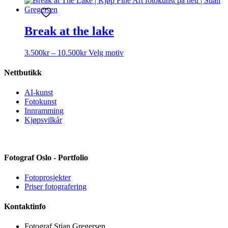
på
til
har
produktsiden
8.750kr
flere
varianter.
Break at the lake
Alternativene
kan
Prisområde:
Dette
3.500
kr
–
10.500
kr
Velg motiv
velges
3.500kr
produktet
på
til
har
Nettbutikk
produktsiden
10.500kr
flere
varianter.
AI-kunst
Alternativene
Fotokunst
kan
Innramming
velges
Kjøpsvilkår
på
produktsiden
Fotograf Oslo - Portfolio
Fotoprosjekter
Priser fotografering
Kontaktinfo
Fotograf Stian Gregersen