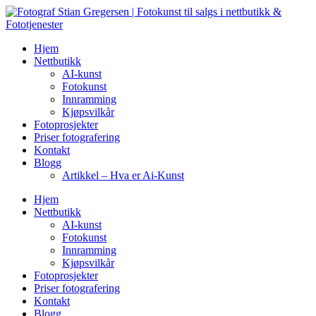
Skip
to
content
Hjem
Nettbutikk
AI-kunst
Fotokunst
Innramming
Kjøpsvilkår
Fotoprosjekter
Priser fotografering
Kontakt
Blogg
Artikkel – Hva er Ai-Kunst
Hjem
Nettbutikk
AI-kunst
Fotokunst
Innramming
Kjøpsvilkår
Fotoprosjekter
Priser fotografering
Kontakt
Blogg