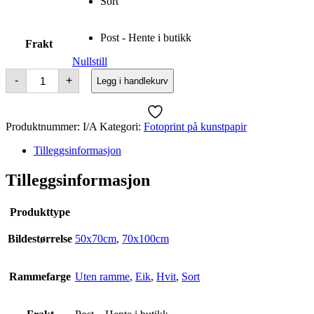
Sort
Post - Hente i butikk
Frakt
Nullstill
Sunbounce
-
+
Legg i handlekurv
antall
Produktnummer:
I/A
Kategori:
Fotoprint på kunstpapir
Tilleggsinformasjon
Tilleggsinformasjon
Produkttype
Bildestørrelse
50x70cm
,
70x100cm
Rammefarge
Uten ramme
,
Eik
,
Hvit
,
Sort