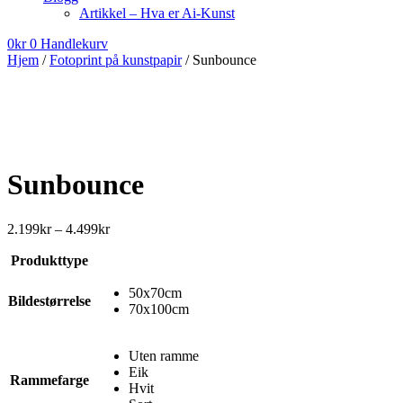
Artikkel – Hva er Ai-Kunst
0
kr
0
Handlekurv
Hjem
/
Fotoprint på kunstpapir
/ Sunbounce
Sunbounce
Prisområde:
2.199
kr
–
4.499
kr
2.199kr
Produkttype
til
4.499kr
50x70cm
Bildestørrelse
70x100cm
Uten ramme
Eik
Rammefarge
Hvit